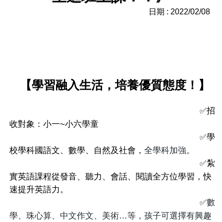
日期 : 2022/02/08
【學習融入生活，培養優質態度！】
招
✅
收對象：小一
~
小六學童
學
✅
校學科國語文、數學、自然及社會，
全學科加強。
紮
✅
實英語課程從發音、聽力、會話、閱讀全方位學習，快
速提升英語力。
數
✅
學、珠心算、中文作文、美術
…
等，孩子可選擇有興趣