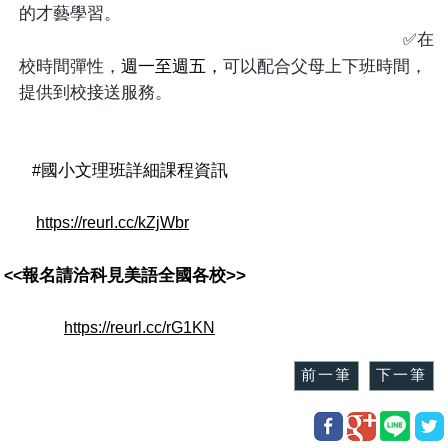
的才藝學習。
在
✅
校時間彈性，
週一至週五，
可以配合父母上下班時間，
提供到校接送服務。
國小文理班詳細課程資訊
#
https://reurl.cc/kZjWbr
報名請洽科見美語全國各校
>>
<<
https://reurl.cc/rG1KN