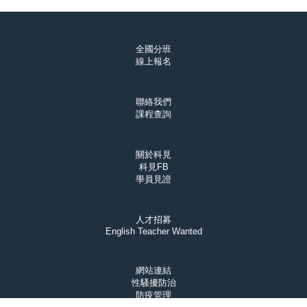
(一)
全國分班
線上報名
(二)
聯絡我們
課程查詢
(三)
關於科見
科見FB
學員見證
(四)
人才招募
English Teacher Wanted
(五)
網站連結
性騷擾防治
防疫管理